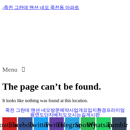
-죽전 그란데 맨션 네오 죽전동 아파트
Menu
The page can’t be found.
It looks like nothing was found at this location.
죽전 그란데 맨션 네오
방문예약
사업개요
입지환경
프리미엄
평면도
단지배치도
오시는길
게시판
outube
Facebook
Twitter
Twitch
Telegram
Spotify
Whatsapp
Tumblr