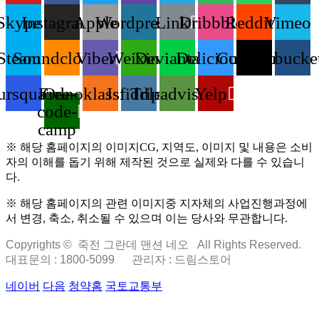
Skype
Instagram
Apple
Wordpress
Link
Dribbble
Reddit
Vimeo
Steam
Soundcloud
Viber
Weixin
Deviantart
Delicious
Codepen
Bitbucke
ursquare
Free-
Odnoklassniki
Jsfiddle
Tripadvisor
Yelp
code-
camp
※ 해당 홈페이지의 이미지CG, 지역도, 이미지 및 내용은 소비
자의 이해를 돕기 위해 제작된 것으로 실제와 다를 수 있습니
다.
※ 해당 홈페이지의 관련 이미지중 지자체의 사업진행과정에
서 변경, 축소, 취소될 수 있으며 이는 당사와 무관합니다.
Copyrights © 죽전 그란데 맨션 네오 All Rights Reserved.
대표문의 : 1800-5099
관리자 : 드림스토어
네이버
다음
청약홈
국토교통부