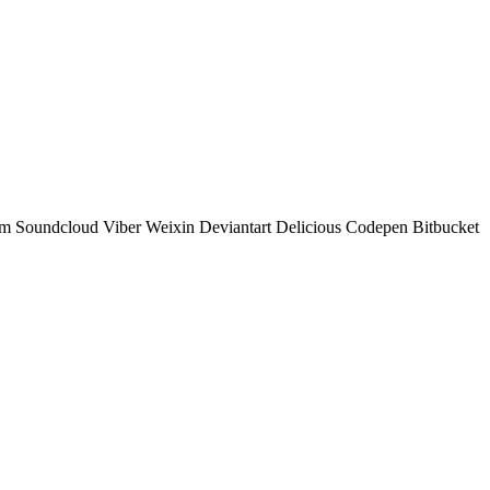
am
Soundcloud
Viber
Weixin
Deviantart
Delicious
Codepen
Bitbucket