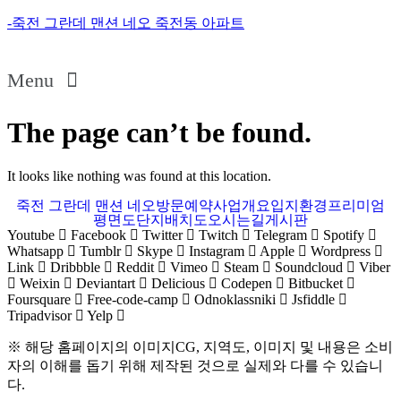
-죽전 그란데 맨션 네오 죽전동 아파트
Menu
The page can’t be found.
It looks like nothing was found at this location.
죽전 그란데 맨션 네오
방문예약
사업개요
입지환경
프리미엄
평면도
단지배치도
오시는길
게시판
Youtube
Facebook
Twitter
Twitch
Telegram
Spotify
Whatsapp
Tumblr
Skype
Instagram
Apple
Wordpress
Link
Dribbble
Reddit
Vimeo
Steam
Soundcloud
Viber
Weixin
Deviantart
Delicious
Codepen
Bitbucket
Foursquare
Free-code-camp
Odnoklassniki
Jsfiddle
Tripadvisor
Yelp
※ 해당 홈페이지의 이미지CG, 지역도, 이미지 및 내용은 소비
자의 이해를 돕기 위해 제작된 것으로 실제와 다를 수 있습니
다.