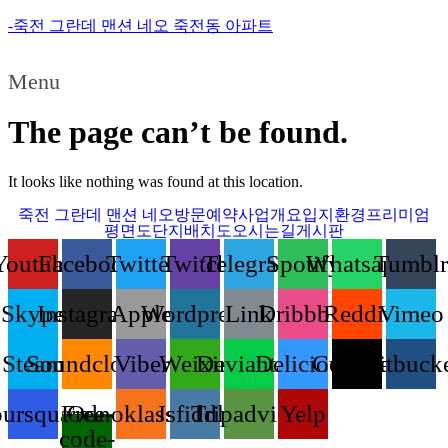
-죽전 그란데 맨션 네오 죽전동 아파트
Menu
The page can’t be found.
It looks like nothing was found at this location.
죽전 그란데 맨션 네오
방문예약
사업개요
입지환경
프리미엄
평면도
단지배치도
오시는길
게시판
Youtube
Facebook
Twitter
Twitch
Telegram
Spotify
Whatsapp
Tumblr
Skype
Instagram
Apple
Wordpress
Link
Dribbble
Reddit
Vimeo
Steam
Soundcloud
Viber
Weixin
Deviantart
Delicious
Codepen
Bitbuck
ursquare
Free-
Odnoklassniki
Jsfiddle
Tripadvisor
Yelp
code-